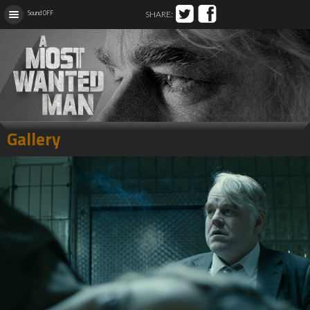
Sound OFF
SHARE:
facebook
twitter
Gallery